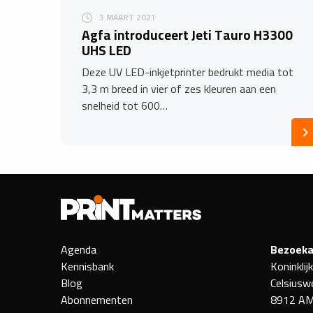
3 MAART 2021
Agfa introduceert Jeti Tauro H3300
UHS LED
Deze UV LED-inkjetprinter bedrukt media tot
3,3 m breed in vier of zes kleuren aan een
snelheid tot 600…
Agenda
Bezoeka
Kennisbank
Koninklij
Blog
Celsiusw
Abonnementen
8912 AM