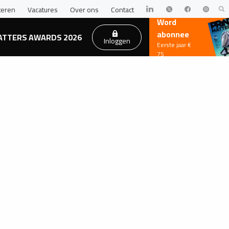
teren
Vacatures
Over ons
Contact
Word
abonnee
ATTERS AWARDS 2026
Inloggen
Eerste jaar €
75