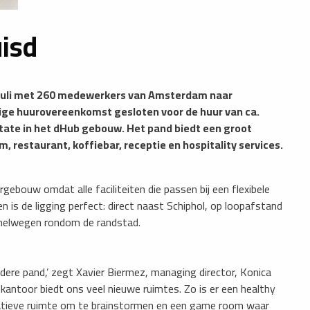
isd
d juli met 260 medewerkers van Amsterdam naar
rige huurovereenkomst gesloten voor de huur van ca.
tate in het dHub gebouw. Het pand biedt een groot
, restaurant, koffiebar, receptie en hospitality services.
ebouw omdat alle faciliteiten die passen bij een flexibele
is de ligging perfect: direct naast Schiphol, op loopafstand
snelwegen rondom de randstad.
zondere pand,’ zegt Xavier Biermez, managing director, Konica
kantoor biedt ons veel nieuwe ruimtes. Zo is er een healthy
tieve ruimte om te brainstormen en een game room waar