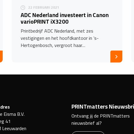
22 FEBRUARI 2021
ADC Nederland investeert in Canon
varioPRINT iX3200
Printbedrijf ADC Nederland, met zes
vestigingen en het hoofdkantoor in ’s-
Hertogenbosch, vergroot haar…
PRINTmatters Nieuwsbri
dres
ke Eisma B.V.
Ontvang jij de PRINTmatters
eg 41
nieuwsbrief al?
 Leeuwarden