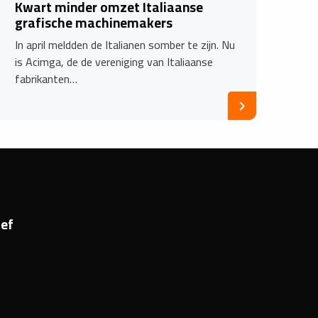
Kwart minder omzet Italiaanse
grafische machinemakers
In april meldden de Italianen somber te zijn. Nu
is Acimga, de de vereniging van Italiaanse
fabrikanten…
ef