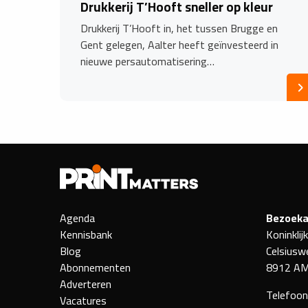
Drukkerij T’Hooft sneller op kleur
Drukkerij T’Hooft in, het tussen Brugge en
Gent gelegen, Aalter heeft geïnvesteerd in
nieuwe persautomatisering…
Agenda
Bezoeka
Kennisbank
Koninklij
Blog
Celsiusw
Abonnementen
8912 AM
Adverteren
Telefoo
Vacatures