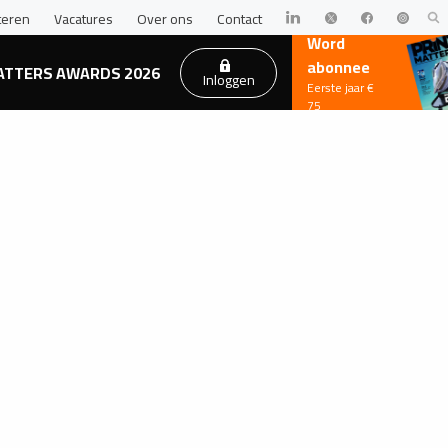
teren
Vacatures
Over ons
Contact
Word
abonnee
ATTERS AWARDS 2026
Inloggen
Eerste jaar €
75