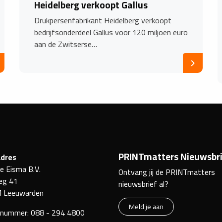
Heidelberg verkoopt Gallus
Drukpersenfabrikant Heidelberg verkoopt
bedrijfsonderdeel Gallus voor 120 miljoen euro
aan de Zwitserse…
PRINTmatters Nieuwsbri
dres
ke Eisma B.V.
Ontvang jij de PRINTmatters
eg 41
nieuwsbrief al?
 Leeuwarden
Meld je aan
nnummer:
088 - 294 4800