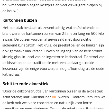
bouwmaterialen tegen kostprijs en veel vrijwilligers hielpen bij
de bouw.’
Kartonnen buizen
Het puntdak bestaat uit zesentachtig waterafstotende en
brandwerende kartonnen buizen van 24 meter lang en 500 kilo
zwaar. De buizen worden afgewisseld met doorzichtig
isolerend kunststof. Het kruis, de preekstoel en de banken zijn
ook gemaakt van karton. Boven de ingang van de kerk pronkt
kleurig glas-in-lood van de ingestorte kathedraal. De stoel van
de bisschop en de traditionele met een adelaar getooide
lessenaar zijn de enige voorwerpen nog afkomstig uit de oude
kathedraal.
Schitterende akoestiek
'Door de dakconstructie van kartonnen buizen is de akoestiek
schitterend', laat Marshall het
ND
weten. ‘Daarom verhuren we
de kerk ook wel voor concerten en natuurlijk voor korte
exposities en vergaderingen. Omdat de ruimte multifunctioneel