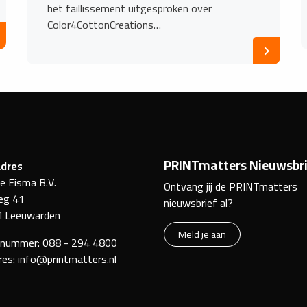
het faillissement uitgesproken over
Color4CottonCreations…
PRINTmatters Nieuwsbri
dres
ke Eisma B.V.
Ontvang jij de PRINTmatters
eg 41
nieuwsbrief al?
 Leeuwarden
Meld je aan
nnummer:
088 - 294 4800
res:
info@printmatters.nl