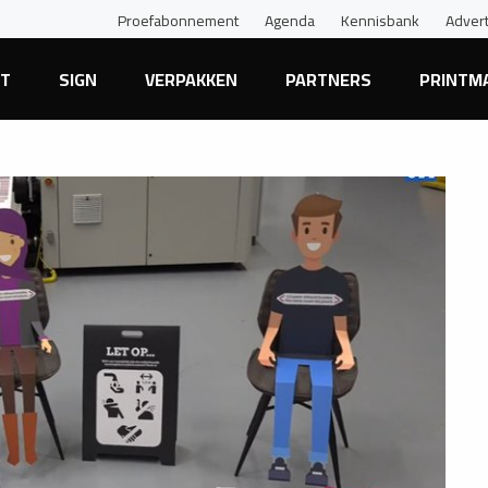
Proefabonnement
Agenda
Kennisbank
Adver
NT
SIGN
VERPAKKEN
PARTNERS
PRINTM