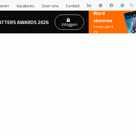
teren
Vacatures
Over ons
Contact
Word
abonnee
ATTERS AWARDS 2026
Inloggen
Eerste jaar €
75