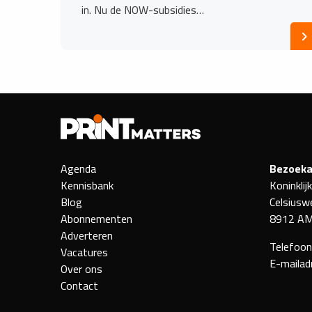
in. Nu de NOW-subsidies…
Agenda
Bezoeka
Kennisbank
Koninklij
Blog
Celsiusw
Abonnementen
8912 AM
Adverteren
Telefoo
Vacatures
E-mailad
Over ons
Contact