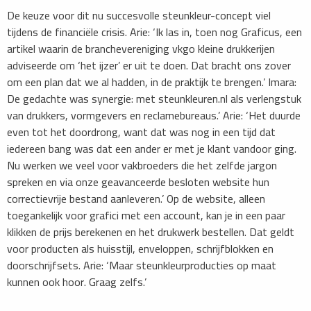
De keuze voor dit nu succesvolle steunkleur-concept viel
tijdens de financiële crisis. Arie: ‘Ik las in, toen nog Graficus, een
artikel waarin de branchevereniging vkgo kleine drukkerijen
adviseerde om ‘het ijzer’ er uit te doen. Dat bracht ons zover
om een plan dat we al hadden, in de praktijk te brengen.’ Imara:
De gedachte was synergie: met steunkleuren.nl als verlengstuk
van drukkers, vormgevers en reclamebureaus.’ Arie: ‘Het duurde
even tot het doordrong, want dat was nog in een tijd dat
iedereen bang was dat een ander er met je klant vandoor ging.
Nu werken we veel voor vakbroeders die het zelfde jargon
spreken en via onze geavanceerde besloten website hun
correctievrije bestand aanleveren.’ Op de website, alleen
toegankelijk voor grafici met een account, kan je in een paar
klikken de prijs berekenen en het drukwerk bestellen. Dat geldt
voor producten als huisstijl, enveloppen, schrijfblokken en
doorschrijfsets. Arie: ‘Maar steunkleurproducties op maat
kunnen ook hoor. Graag zelfs.’