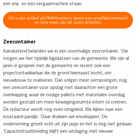
een snij- en een vergaarmachine staan.
Dit is een artikel uit PRINTmatters. Neem een proefabonnement
en lees meer van dit soort artikelen
Zeecontainer
Aansluitend belanden we in een voormalige zeecontainer. ‘Die
mogen we hier tijdelijk bijplaatsen van de gemeente. We zijn al
jaren in gesprek met de gemeente en recent ook een
projectontwikkelaar die de grond hiernaast kocht, om
nieuwbouw te realiseren. Dan volgen meer verrassingen; nog
een zeecontainer voor opslag met daarachter een grote
overkapping waar de nodige pallets met materialen overdag
worden gestald om meer bewegingsruimte intern te creëren.
De redacteur wordt nog even omgeleid. We kijken naar een
losstaand pandje. ‘Daar drukken we enveloppen.’ De
onderneming groeit echt uit zijn jasje en het is nog niet gedaan:
‘Capaciteitsuitbreiding blijft een uitdaging met nieuwe