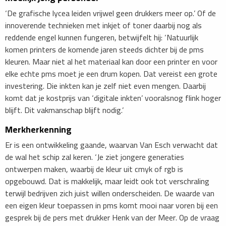
‘De grafische lycea leiden vrijwel geen drukkers meer op.’ Of de
innoverende technieken met inkjet of toner daarbij nog als
reddende engel kunnen fungeren, betwijfelt hij: ‘Natuurlijk
komen printers de komende jaren steeds dichter bij de pms
kleuren. Maar niet al het materiaal kan door een printer en voor
elke echte pms moet je een drum kopen. Dat vereist een grote
investering. Die inkten kan je zelf niet even mengen. Daarbij
komt dat je kostprijs van ‘digitale inkten’ vooralsnog flink hoger
blijft. Dit vakmanschap blijft nodig.’
Merkherkenning
Er is een ontwikkeling gaande, waarvan Van Esch verwacht dat
de wal het schip zal keren. ‘Je ziet jongere generaties
ontwerpen maken, waarbij de kleur uit cmyk of rgb is
opgebouwd. Dat is makkelijk, maar leidt ook tot verschraling
terwijl bedrijven zich juist willen onderscheiden. De waarde van
een eigen kleur toepassen in pms komt mooi naar voren bij een
gesprek bij de pers met drukker Henk van der Meer. Op de vraag