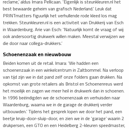
reclame,’ aldus Imara Pellicaan. ‘Eigenlijk is steunkleuren.nl het
best bewaarde geheim van grafisch Nederland.’ Leuk dat
PRINTmatters figuurlijk het verhullende rode kleed los mag
trekken. Steunkleuren.nl is een activiteit van Drukkerij van Esch
in Waardenburg. Arie van Esch: ‘Natuurlijk komt de vraag of wij
ook andersoortig drukwerk willen maken. Meestal verwijzen we
die door naar collega-drukkers.’
Schoenenzaak en nieuwbouw
Beiden komen uit de retail. Imara: ‘We hadden een
schoenenzaak in een winkelcentrum in Zaltbommel. Na verloop
van tijd zijn we in dat pand zelf onze folders gaan drukken. Na
opkomst van grote retailers als Bristol en Schoenenreus werd
het moeilijk en zagen we meer heil in drukwerk dan in schoenen.
In 1996 beëindigden we de schoenenzaak en verhuisden naar
Waardenburg, waarna we in de garage de drukkerij verder
uitbouwden.’ Tijdens het gesprek lopen we door het pand, een
beetje kruip-door-sluip-door, en zien we in de ‘garage’ waarin 2
drukpersen, een GTO en een Heidelberg 2-kleuren speedmaster,