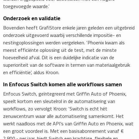
toegevoegde waarde.’
Onderzoek en validatie
Bovendien heeft GrafiStore enkele jaren geleden een uitgebreid
onderzoek uitgevoerd waarbij verschillende impositie- en
nestingoplossingen werden vergeleken. ‘Phoenix kwam als
meest efficiënte oplossing uit de test, met de minste
hoeveelheid afval. Dit is een duidelijke indicatie van de
superioriteit van de software in termen van materiaalgebruik
en efficiëntie’, aldus Kroon.
In Enfocus Switch komen alle workflows samen
Enfocus Switch, geïntegreerd met Griffin Auto of Phoenix,
speelt kortom een sleutelrol in de automatisering van
workflows, zo vervolgt Kroon: ‘Switch is echt hét
zenuwcentrum waar alle automatisering samenkomt. Het
werkt naadloos met de API’s van Griffin Auto en Phoenix, wat
een groot voordeel is. Met een basisabonnement vanaf €
2.800,- per jaar, biedt Switch een krachtige, flexibele en