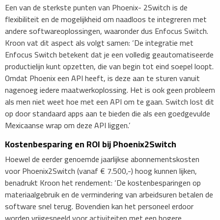
Een van de sterkste punten van Phoenix- 2Switch is de
flexibiliteit en de mogelijkheid om naadloos te integreren met
andere softwareoplossingen, waaronder dus Enfocus Switch.
Kroon vat dit aspect als volgt samen: ‘De integratie met
Enfocus Switch betekent dat je een volledig geautomatiseerde
productielijn kunt opzetten, die van begin tot eind soepel loopt.
Omdat Phoenix een API heeft, is deze aan te sturen vanuit
nagenoeg iedere maatwerkoplossing. Het is ook geen probleem
als men niet weet hoe met een API om te gaan. Switch lost dit
op door standaard apps aan te bieden die als een goedgevulde
Mexicaanse wrap om deze API liggen.’
Kostenbesparing en ROI bij Phoenix2Switch
Hoewel de eerder genoemde jaarlijkse abonnementskosten
voor Phoenix2Switch (vanaf € 7.500,-) hoog kunnen lijken,
benadrukt Kroon het rendement: ‘De kostenbesparingen op
materiaalgebruik en de vermindering van arbeidsuren betalen de
software snel terug. Bovendien kan het personeel erdoor
worden vrijgespeeld voor activiteiten met een hogere