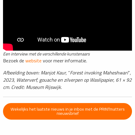
Een interview met de verschillende kunstenaars
Bezoek de
website
voor meer informatie.
Afbeelding boven: Manjot Kaur,
“
Forest invoking Maheshwari
”
,
2023, Waterverf, gouache en zilverpen op Waslipapier, 61 × 92
cm. Credit: Museum Rijswijk.
Wekelijks het laatste nieuws in je inbox met de PRINTmatters
nieuwsbrief