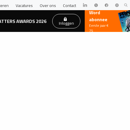
teren
Vacatures
Over ons
Contact
Word
abonnee
ATTERS AWARDS 2026
Inloggen
Eerste jaar €
75