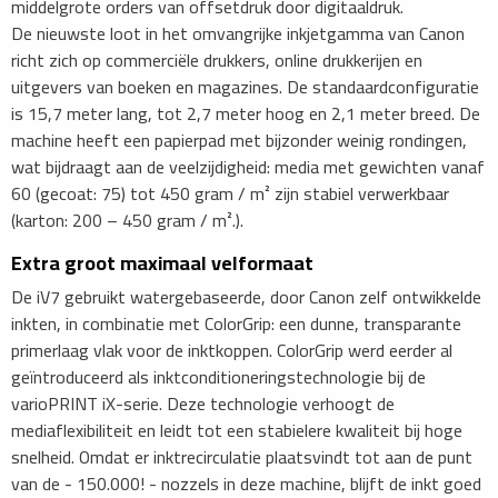
middelgrote orders van offsetdruk door digitaaldruk.
De nieuwste loot in het omvangrijke inkjetgamma van Canon
richt zich op commerciële drukkers, online drukkerijen en
uitgevers van boeken en magazines. De standaardconfiguratie
is 15,7 meter lang, tot 2,7 meter hoog en 2,1 meter breed. De
machine heeft een papierpad met bijzonder weinig rondingen,
wat bijdraagt aan de veelzijdigheid: media met gewichten vanaf
60 (gecoat: 75) tot 450 gram / m² zijn stabiel verwerkbaar
(karton: 200 – 450 gram / m².).
Extra groot maximaal velformaat
De iV7 gebruikt watergebaseerde, door Canon zelf ontwikkelde
inkten, in combinatie met ColorGrip: een dunne, transparante
primerlaag vlak voor de inktkoppen. ColorGrip werd eerder al
geïntroduceerd als inktconditioneringstechnologie bij de
varioPRINT iX-serie. Deze technologie verhoogt de
mediaflexibiliteit en leidt tot een stabielere kwaliteit bij hoge
snelheid. Omdat er inktrecirculatie plaatsvindt tot aan de punt
van de - 150.000! - nozzels in deze machine, blijft de inkt goed