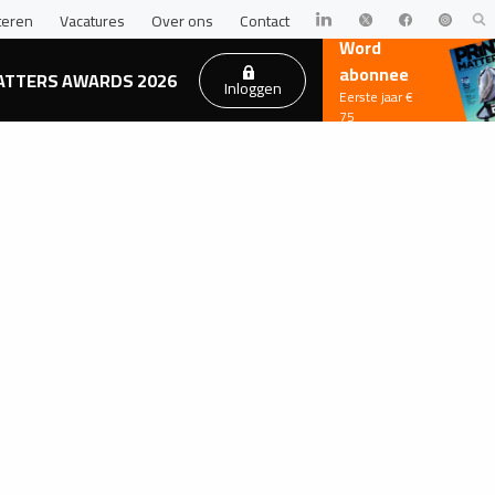
teren
Vacatures
Over ons
Contact
Word
abonnee
ATTERS AWARDS 2026
Inloggen
Eerste jaar €
75