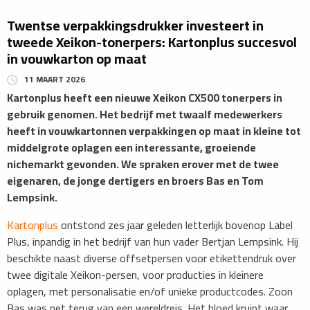
Twentse verpakkingsdrukker investeert in
tweede Xeikon-tonerpers: Kartonplus succesvol
in vouwkarton op maat
11 MAART 2026
​Kartonplus heeft een nieuwe Xeikon CX500 tonerpers in
gebruik genomen. Het bedrijf met twaalf medewerkers
heeft in vouwkartonnen verpakkingen op maat in kleine tot
middelgrote oplagen een interessante, groeiende
nichemarkt gevonden. We spraken erover met de twee
eigenaren, de jonge dertigers en broers Bas en Tom
Lempsink.
​Kartonplus
ontstond zes jaar geleden letterlijk bovenop Label
Plus, inpandig in het bedrijf van hun vader Bertjan Lempsink. Hij
beschikte naast diverse offsetpersen voor etikettendruk over
twee digitale Xeikon-persen, voor producties in kleinere
oplagen, met personalisatie en/of unieke productcodes. Zoon
Bas was net terug van een wereldreis. Het bloed kruipt waar