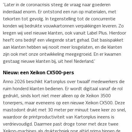
‘Later in de coronacrisis steeg de vraag naar goederen
inderdaad enorm. Er ontstond een run op materialen, met
tekorten tot gevolg. In tegenstelling tot de concurrentie
konden wij bedrukte vouwkartonnen verpakkingen leveren. Zo
kregen wij veel nieuwe klanten, ook vanuit Label Plus. Hierdoor
heeft ons bedrijf een vliegende start gehad. Dat basispakket
aan klanten hebben wij nooit meer losgelaten, en die klanten
zijn ook met onze ontwikkeling meegegroeid. En er kwamen
gestaag nieuwe klanten bij, uit heel Nederland.’
Nieuw: een Xeikon CX500-pers
Anno 2026 beschikt Kartonplus over twaalf medewerkers die
ruim honderd klanten bedienen. Er wordt digitaal vanaf de rol
gedrukt, sinds kort niet meer alleen op de Xeikon 3500
tonerpers, maar eveneens op een nieuwe Xeikon CX500. Deze
mastodont drukt met 30 meter per minuut twee keer zo snel,
waardoor de printproductiviteit van Kartonplus ineens is
verdrievoudigd. Daarmee past droge toner met deze twee
Xeikon-machines als druktechniek nog altijd prima binnen de