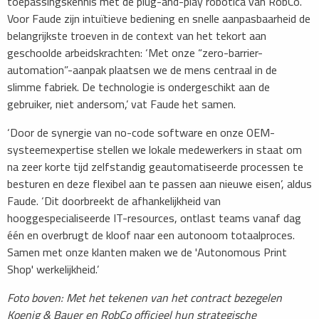
toepassingskennis met de plug-and-play robotica van RobCo.
Voor Faude zijn intuïtieve bediening en snelle aanpasbaarheid de
belangrijkste troeven in de context van het tekort aan
geschoolde arbeidskrachten: ‘Met onze “zero-barrier-
automation”-aanpak plaatsen we de mens centraal in de
slimme fabriek. De technologie is ondergeschikt aan de
gebruiker, niet andersom,’ vat Faude het samen.
‘Door de synergie van no-code software en onze OEM-
systeemexpertise stellen we lokale medewerkers in staat om
na zeer korte tijd zelfstandig geautomatiseerde processen te
besturen en deze flexibel aan te passen aan nieuwe eisen’, aldus
Faude. ‘Dit doorbreekt de afhankelijkheid van
hooggespecialiseerde IT-resources, ontlast teams vanaf dag
één en overbrugt de kloof naar een autonoom totaalproces.
Samen met onze klanten maken we de 'Autonomous Print
Shop' werkelijkheid.’
Foto boven: Met het tekenen van het contract bezegelen
Koenig & Bauer en RobCo officieel hun strategische