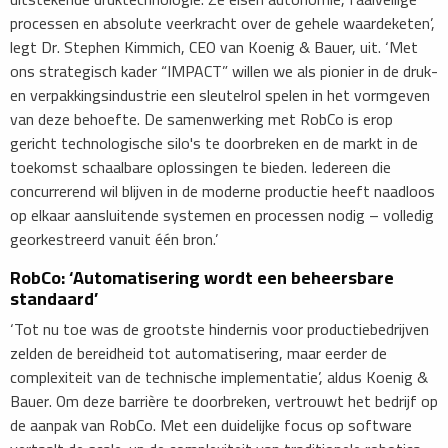
processen en absolute veerkracht over de gehele waardeketen’,
legt Dr. Stephen Kimmich, CEO van Koenig & Bauer, uit. ‘Met
ons strategisch kader “IMPACT” willen we als pionier in de druk-
en verpakkingsindustrie een sleutelrol spelen in het vormgeven
van deze behoefte. De samenwerking met RobCo is erop
gericht technologische silo's te doorbreken en de markt in de
toekomst schaalbare oplossingen te bieden. Iedereen die
concurrerend wil blijven in de moderne productie heeft naadloos
op elkaar aansluitende systemen en processen nodig – volledig
georkestreerd vanuit één bron.’
RobCo: ‘Automatisering wordt een beheersbare
standaard’
‘Tot nu toe was de grootste hindernis voor productiebedrijven
zelden de bereidheid tot automatisering, maar eerder de
complexiteit van de technische implementatie’, aldus Koenig &
Bauer. Om deze barrière te doorbreken, vertrouwt het bedrijf op
de aanpak van RobCo. Met een duidelijke focus op software