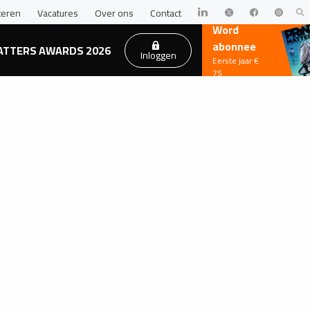
teren
Vacatures
Over ons
Contact
Word
abonnee
ATTERS AWARDS 2026
Inloggen
Eerste jaar €
75