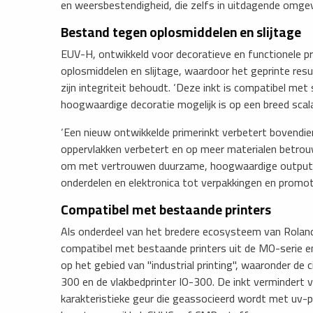
en weersbestendigheid, die zelfs in uitdagende omgev
Bestand tegen oplosmiddelen en slijtage
EUV-H, ontwikkeld voor decoratieve en functionele p
oplosmiddelen en slijtage, waardoor het geprinte resu
zijn integriteit behoudt. ‘Deze inkt is compatibel met
hoogwaardige decoratie mogelijk is op een breed scala
‘Een nieuw ontwikkelde primerinkt verbetert bovendie
oppervlakken verbetert en op meer materialen betrouw
om met vertrouwen duurzame, hoogwaardige output t
onderdelen en elektronica tot verpakkingen en promot
Compatibel met bestaande printers
Als onderdeel van het bredere ecosysteem van Rola
compatibel met bestaande printers uit de MO-serie e
op het gebied van "industrial printing", waaronder de ci
300 en de vlakbedprinter IO-300. De inkt vermindert
karakteristieke geur die geassocieerd wordt met uv-p