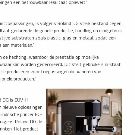
ingen een betrouwbaar resultaat oplevert.’
rinttoepassingen, is volgens Roland DG sterk bestand tegen
ltaat gedurende de gehele productie, handling en eindgebruik
 stijve substraten zoals plastic, glas en metaal, zodat een
 aan materialen.’
n de hechting, waardoor de prestatie op moeilijke
baar kan worden gedecoreerd. Dit stelt gebruikers in staat
e produceren voor toepassingen die variëren van
ionele producten.’
nd DG is EUV-H
n nieuwe oplossingen
lindrische printer RC-
 volgens Roland DG de
rinten. Het product