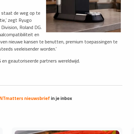
n staat de weg op te
ie,’ zegt Ryugo
 Division, Roland DG.
lcompatibiliteit en
jven nieuwe kansen te benutten, premium toepassingen te
steeds veeleisender worden.’
G en geautoriseerde partners wereldwijd.
INTmatters nieuwsbrief
in je inbox