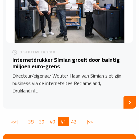
3 SEPTEMBER 2018
Internetdrukker Simian groeit door twintig
miljoen euro-grens
Directeur/eigenaar Wouter Haan van Simian ziet zijn
business via de internetsites Reclameland,
Drukland.nl…
<<|
38
39
40
41
42
|>>